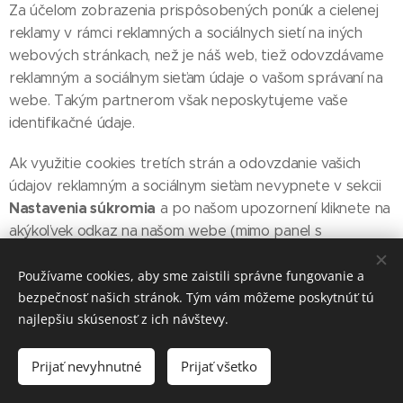
Za účelom zobrazenia prispôsobených ponúk a cielenej
reklamy v rámci reklamných a sociálnych sietí na iných
webových stránkach, než je náš web, tiež odovzdávame
reklamným a sociálnym sieťam údaje o vašom správaní na
webe. Takým partnerom však neposkytujeme vaše
identifikačné údaje.
Ak využitie cookies tretích strán a odovzdanie vašich
údajov reklamným a sociálnym sieťam nevypnete v sekcii
Nastavenia súkromia
a po našom upozornení kliknete na
akýkoľvek odkaz na našom webe (mimo panel s
upozornením). Svoj súhlas môžete kedykoľvek odvolať
Nastavenia súkromia
vypnutím tejto funkcie v sekcii
Používame cookies, aby sme zaistili správne fungovanie a
.
bezpečnosť našich stránok. Tým vám môžeme poskytnúť tú
najlepšiu skúsenosť z ich návštevy.
Prijať nevyhnutné
Prijať všetko