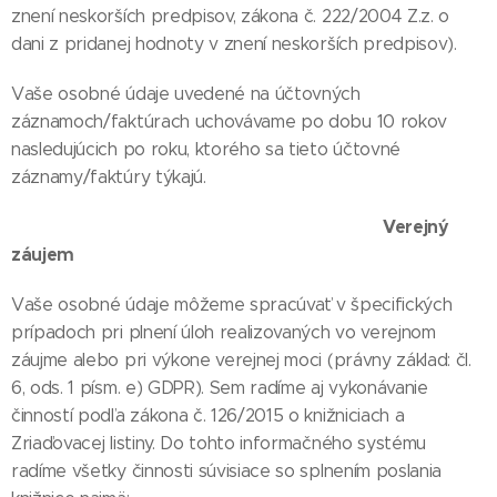
znení neskorších predpisov, zákona č. 222/2004 Z.z. o
dani z pridanej hodnoty v znení neskorších predpisov).
Vaše osobné údaje uvedené na účtovných
záznamoch/faktúrach uchovávame po dobu 10 rokov
nasledujúcich po roku, ktorého sa tieto účtovné
záznamy/faktúry týkajú.
Verejný
záujem
Vaše osobné údaje môžeme spracúvať v špecifických
prípadoch pri plnení úloh realizovaných vo verejnom
záujme alebo pri výkone verejnej moci (právny základ: čl.
6, ods. 1 písm. e) GDPR). Sem radíme aj vykonávanie
činností podľa zákona č. 126/2015 o knižniciach a
Zriaďovacej listiny. Do tohto informačného systému
radíme všetky činnosti súvisiace so splnením poslania