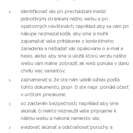
identifikovať vás pri prechádzaní medzi
jednotlivými stránkami nášho webu a pri
opätovných návštevách, napríklad aby sa vám pri
nákupe nezmazal košík, aby sme si mohli
zapamätať vaše prihlásenie z konkrétneho
zariadenia a nežiadať vás opakovane o e-mail a
heslo, alebo aby sme si uložili, ktorú verziu nášho
webu vám máme zobraziť, ak web ponúka v danú
chvíľu viac variantov;
zaznamenať si, že ste nám udelili súhlas podľa
tohto dokumentu, popr. či ste napr. ponúkli účasť
v určitom prieskume;
so zaistením bezpečnosti, napríklad aby sme
skúmali, či niekto nezneužil vaše pripojenie k
nášmu webu a nekoná namiesto vás;
evidovať, skúmať a odstraňovať poruchy a