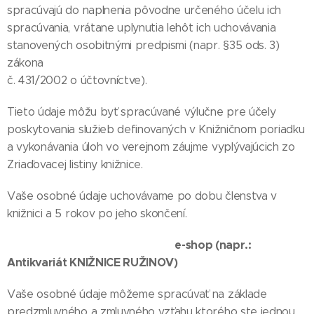
spracúvajú do naplnenia pôvodne určeného účelu ich
spracúvania, vrátane uplynutia lehôt ich uchovávania
stanovených osobitnými predpismi (napr. §35 ods. 3)
zákona
č. 431/2002 o účtovníctve).
Tieto údaje môžu byť spracúvané výlučne pre účely
poskytovania služieb definovaných v Knižničnom poriadku
a vykonávania úloh vo verejnom záujme vyplývajúcich zo
Zriaďovacej listiny knižnice.
Vaše osobné údaje uchovávame po dobu členstva v
knižnici a 5 rokov po jeho skončení.
e-shop (napr.:
Antikvariát KNIŽNICE RUŽINOV)
Vaše osobné údaje môžeme spracúvať na základe
predzmluvného a zmluvného vzťahu ktorého ste jednou