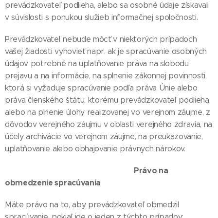
prevádzkovateľ podlieha, alebo sa osobné údaje získavali
v súvislosti s ponukou služieb informačnej spoločnosti.
Prevádzkovateľ nebude môcť v niektorých prípadoch
vašej žiadosti vyhovieť napr. ak je spracúvanie osobných
údajov potrebné na uplatňovanie práva na slobodu
prejavu a na informácie, na splnenie zákonnej povinnosti,
ktorá si vyžaduje spracúvanie podľa práva Únie alebo
práva členského štátu, ktorému prevádzkovateľ podlieha,
alebo na plnenie úlohy realizovanej vo verejnom záujme, z
dôvodov verejného záujmu v oblasti verejného zdravia, na
účely archivácie vo verejnom záujme, na preukazovanie,
uplatňovanie alebo obhajovanie právnych nárokov.
Právo na
obmedzenie spracúvania
Máte právo na to, aby prevádzkovateľ obmedzil
spracúvanie, pokiaľ ide o jeden z týchto prípadov: