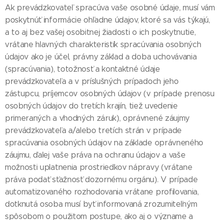
Ak prevádzkovateľ spracúva vaše osobné údaje, musí vám
poskytnúť informácie ohľadne údajov, ktoré sa vás týkajú,
a to aj bez vašej osobitnej žiadosti o ich poskytnutie,
vrátane hlavných charakteristík spracúvania osobných
údajov ako je účel, právny základ a doba uchovávania
(spracúvania), totožnosť a kontaktné údaje
prevádzkovateľa a v príslušných prípadoch jeho
zástupcu, príjemcov osobných údajov (v prípade prenosu
osobných údajov do tretích krajín, tiež uvedenie
primeraných a vhodných záruk), oprávnené záujmy
prevádzkovateľa a/alebo tretích strán v prípade
spracúvania osobných údajov na základe oprávneného
záujmu, ďalej vaše práva na ochranu údajov a vaše
možnosti uplatnenia prostriedkov nápravy (vrátane
práva podať sťažnosť dozornému orgánu). V prípade
automatizovaného rozhodovania vrátane profilovania,
dotknutá osoba musí byť informovaná zrozumiteľným
spôsobom o použitom postupe, ako aj o význame a