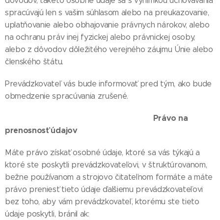
dôvodov, takéto osobné údaje sa s výnimkou uchovávania
spracúvajú len s vašim súhlasom alebo na preukazovanie,
uplatňovanie alebo obhajovanie právnych nárokov, alebo
na ochranu práv inej fyzickej alebo právnickej osoby,
alebo z dôvodov dôležitého verejného záujmu Únie alebo
členského štátu.
Prevádzkovateľ vás bude informovať pred tým, ako bude
obmedzenie spracúvania zrušené.
Právo na
prenosnosť údajov
Máte právo získať osobné údaje, ktoré sa vás týkajú a
ktoré ste poskytli prevádzkovateľovi, v štruktúrovanom,
bežne používanom a strojovo čitateľnom formáte a máte
právo preniesť tieto údaje ďalšiemu prevádzkovateľovi
bez toho, aby vám prevádzkovateľ, ktorému ste tieto
údaje poskytli, bránil ak: