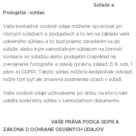
Súťaže a
Podujatia - súhlas
Vaše kontaktné osobné údaje môžeme spracúvať pri
rôznych súťažiach a podujatiach a to len na základe vami
udeleného súhlasu a to buď priamo zaradením sa do
súťaže, alebo iným samostatným súhlasom na činnosti
súvisiace so súťažou alebo podujatím (napríklad na
zverejnenie fotografie a videá) (právny základ: čl. 6, ods. 1
písm. a) GDPR). Takýto súhlas môžete kedykoľvek odvolať,
môže tým byť ale zmarená podmienka účasti v súťaži.
Vaše osobné údaje uchovávame po dobu, na ktorú nám
udelíte konkrétny súhlas v samostatnom dokumente.
VAŠE
PRÁVA PODĽA GDPR A
ZÁKONA O OCHRANE OSOBNÝCH ÚDAJOV