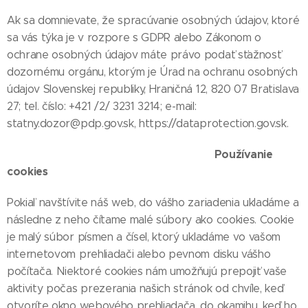
Ak sa domnievate, že spracúvanie osobných údajov, ktoré
sa vás týka je v rozpore s GDPR alebo Zákonom o
ochrane osobných údajov máte právo podať sťažnosť
dozornému orgánu, ktorým je Úrad na ochranu osobných
údajov Slovenskej republiky, Hraničná 12, 820 07 Bratislava
27; tel. číslo: +421 /2/ 3231 3214; e-mail:
statny.dozor@pdp.gov.sk, https://dataprotection.gov.sk.
Používanie
cookies
Pokiaľ navštívite náš web, do vášho zariadenia ukladáme a
následne z neho čítame malé súbory ako cookies. Cookie
je malý súbor písmen a čísel, ktorý ukladáme vo vašom
internetovom prehliadači alebo pevnom disku vášho
počítača. Niektoré cookies nám umožňujú prepojiť vaše
aktivity počas prezerania našich stránok od chvíle, keď
otvoríte okno webového prehliadača, do okamihu, keď ho