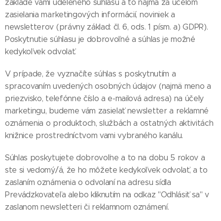
základe vami udeleného súhlasu a to najmä za účelom
zasielania marketingových informácií, noviniek a
newsletterov (právny základ: čl. 6, ods. 1 písm. a) GDPR).
Poskytnutie súhlasu je dobrovoľné a súhlas je možné
kedykoľvek odvolať.
V prípade, že vyznačíte súhlas s poskytnutím a
spracovaním uvedených osobných údajov (najmä meno a
priezvisko, telefónne číslo a e-mailová adresa) na účely
marketingu, budeme vám zasielať newsletter a reklamné
oznámenia o produktoch, službách a ostatných aktivitách
knižnice prostredníctvom vami vybraného kanálu.
Súhlas poskytujete dobrovoľne a to na dobu 5 rokov a
ste si vedomý/á, že ho môžete kedykoľvek odvolať, a to
zaslaním oznámenia o odvolaní na adresu sídla
Prevádzkovateľa alebo kliknutím na odkaz "Odhlásiť sa" v
zaslanom newsletteri či reklamnom oznámení.