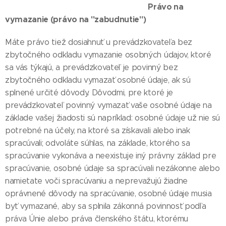
Právo na
vymazanie (právo na "zabudnutie")
Máte právo tiež dosiahnuť u prevádzkovateľa bez
zbytočného odkladu vymazanie osobných údajov, ktoré
sa vás týkajú, a prevádzkovateľ je povinný bez
zbytočného odkladu vymazať osobné údaje, ak sú
splnené určité dôvody. Dôvodmi, pre ktoré je
prevádzkovateľ povinný vymazať vaše osobné údaje na
základe vašej žiadosti sú napríklad: osobné údaje už nie sú
potrebné na účely, na ktoré sa získavali alebo inak
spracúvali; odvoláte súhlas, na základe, ktorého sa
spracúvanie vykonáva a neexistuje iný právny základ pre
spracúvanie, osobné údaje sa spracúvali nezákonne alebo
namietate voči spracúvaniu a neprevažujú žiadne
oprávnené dôvody na spracúvanie, osobné údaje musia
byť vymazané, aby sa splnila zákonná povinnosť podľa
práva Únie alebo práva členského štátu, ktorému