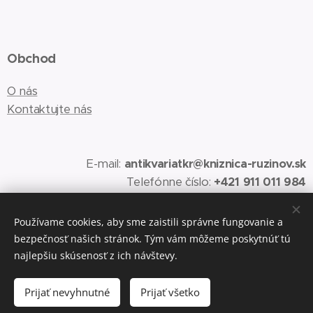
Obchod
O nás
Kontaktujte nás
E-mail:
antikvariatkr@kniznica-ruzinov.sk
Telefónne číslo:
+421 911 011 984
Používame cookies, aby sme zaistili správne fungovanie a
bezpečnosť našich stránok. Tým vám môžeme poskytnúť tú
Vytvorené službou
Webnode
Cookies
najlepšiu skúsenosť z ich návštevy.
Do košíka
Prijať nevyhnutné
Prijať všetko