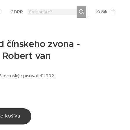
t
GDPR
Košík
d čínskeho zvona -
, Robert van
 Slovenský spisovateľ, 1992.
o košíka