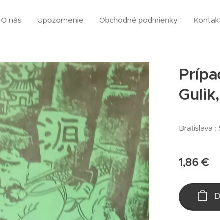
O nás
Upozornenie
Obchodné podmienky
Kontak
Prípa
Gulik
Bratislava :
1,86
€
D