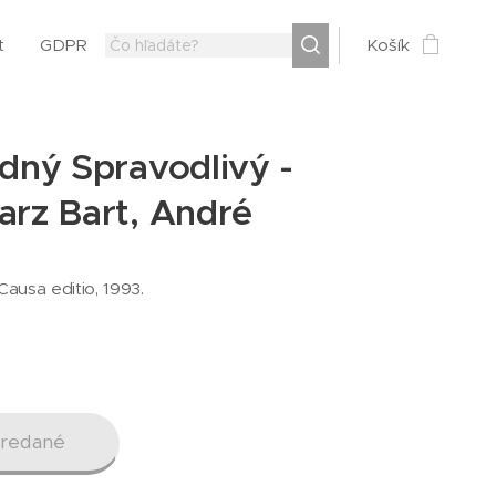
t
GDPR
Košík
dný Spravodlivý -
rz Bart, André
 Causa editio, 1993.
redané