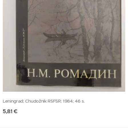
Leningrad; Chudožnik RSFSR; 1984; 46 s.
5,81
€