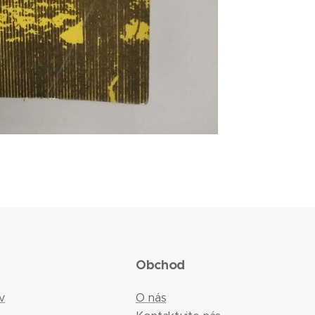
Obchod
v
O nás