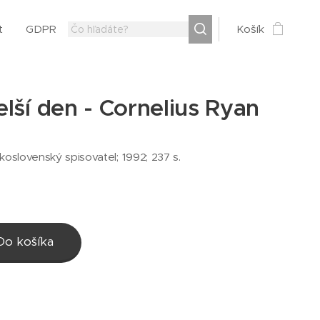
t
GDPR
Košík
lší den - Cornelius Ryan
koslovenský spisovatel; 1992; 237 s.
Do košíka