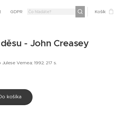
t
GDPR
Košík
 děsu - John Creasey
b Julese Vernea; 1992; 217 s.
Do košíka