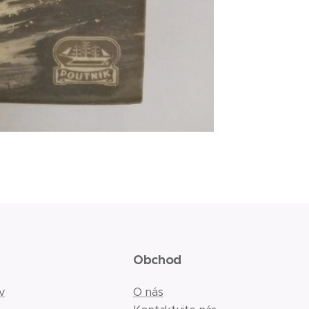
Obchod
v
O nás