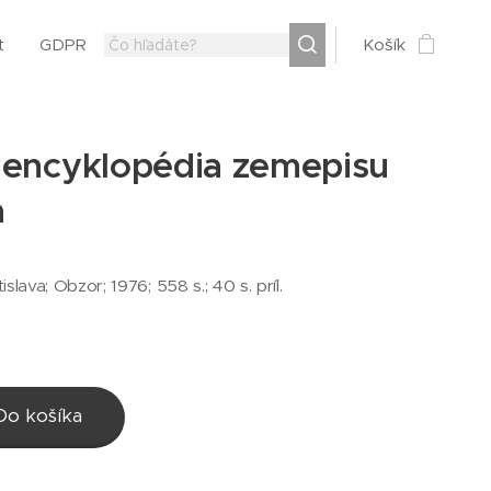
t
GDPR
Košík
 encyklopédia zemepisu
a
tislava; Obzor; 1976; 558 s.; 40 s. príl.
Do košíka