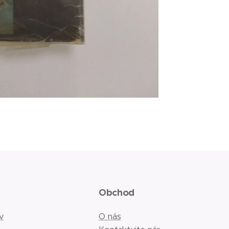
Obchod
v
O nás