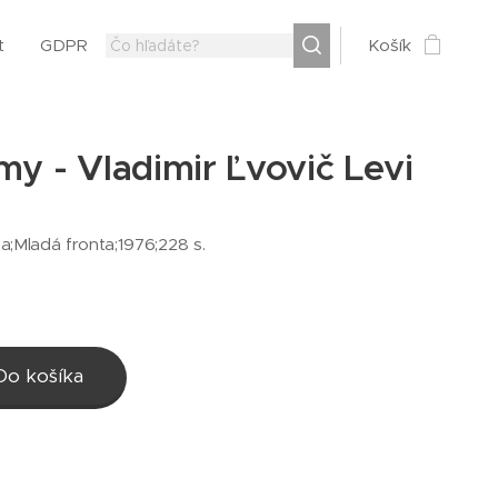
t
GDPR
Košík
my - Vladimir Ľvovič Levi
ha;Mladá fronta;1976;228 s.
Do košíka