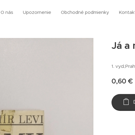
O nás
Upozornenie
Obchodné podmienky
Kontak
Já a 
1. vyd.;Pra
0,60
€