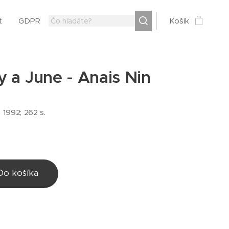
t
GDPR
Košík
 a June - Anais Nin
 1992; 262 s.
Do košíka