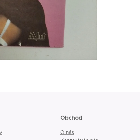
Obchod
v
O nás