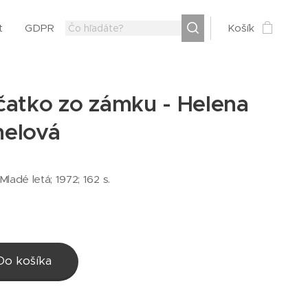
t
GDPR
Košík
čatko zo zámku - Helena
elová
 Mladé letá; 1972; 162 s.
Do košíka