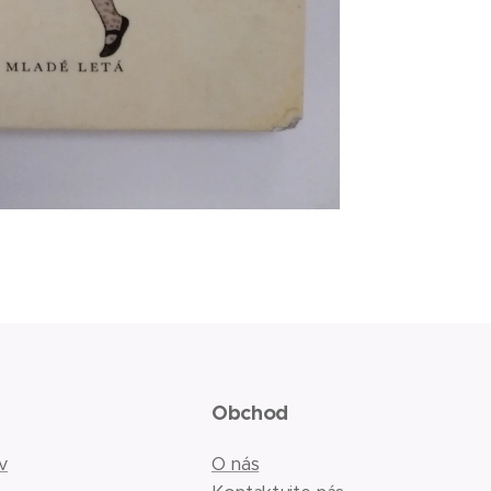
Obchod
v
O nás