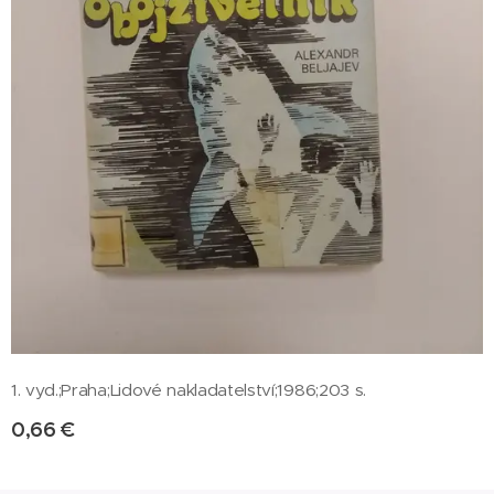
1. vyd.;Praha;Lidové nakladatelství;1986;203 s.
0,66
€