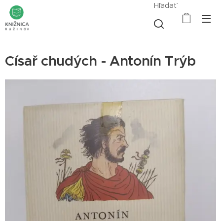
Hľadať
Císař chudých - Antonín Trýb