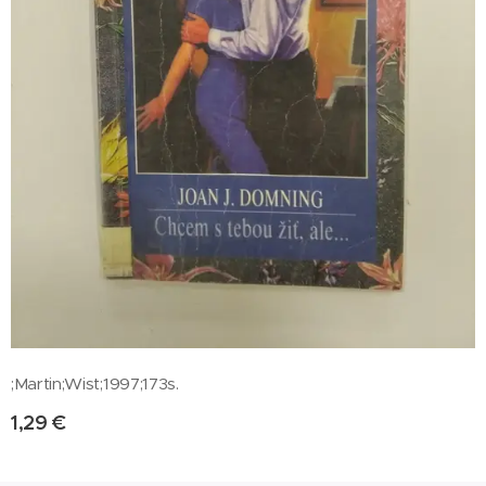
;Martin;Wist;1997;173s.
1,29
€