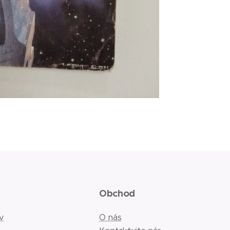
Obchod
v
O nás