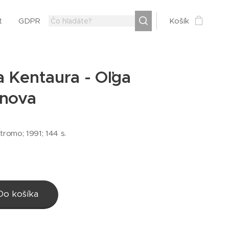
t
GDPR
Košík
a Kentaura - Oľga
onova
tromo; 1991; 144 s.
Do košíka