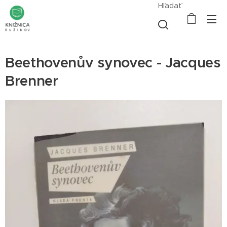
Hľadať
Beethovenův synovec - Jacques
Brenner